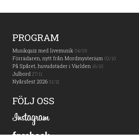
PROGRAM
Musikquiz med livemusik
04/09
Förrädaren, nytt från Mordmysterium
02/10
På Spåret, huvudstäder i Världen
16/10
Julbord
27/11
Nyårsfest 2026
31/12
FÖLJ OSS