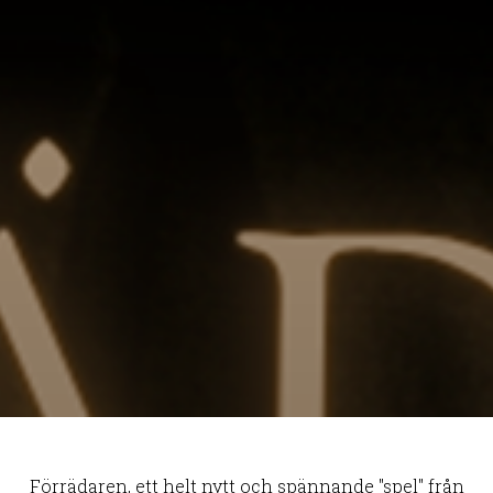
Förrädaren, ett helt nytt och spännande "spel" från