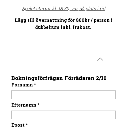
Spelet startar kl. 18.30, var på plats i tid
Lägg till övernattning för 800kr / person i
dubbelrum inkl. frukost.
Bokningsförfrågan Förrädaren 2/10
Förnamn
*
Efternamn
*
Epost
*