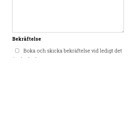
Bekräftelse
Boka och skicka bekräftelse vid ledigt det
önskade datumet
Jag godkänner att Toftaholm behandlar
mina uppgifter